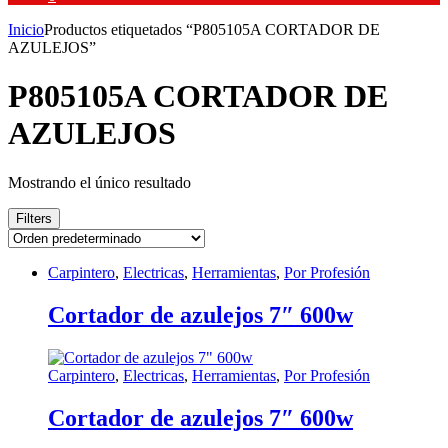
Inicio
Productos etiquetados “P805105A CORTADOR DE
AZULEJOS”
P805105A CORTADOR DE
AZULEJOS
Mostrando el único resultado
Filters
Carpintero
,
Electricas
,
Herramientas
,
Por Profesión
Cortador de azulejos 7″ 600w
Carpintero
,
Electricas
,
Herramientas
,
Por Profesión
Cortador de azulejos 7″ 600w