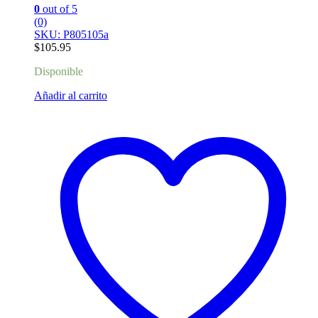
0
out of 5
(0)
SKU: P805105a
$
105.95
Disponible
Añadir al carrito