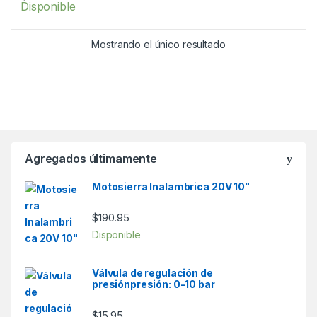
Disponible
f
5
Mostrando el único resultado
Agregados últimamente
Motosierra Inalambrica 20V 10"
$
190.95
Disponible
Válvula de regulación de
presiónpresión: 0-10 bar
$
15.95