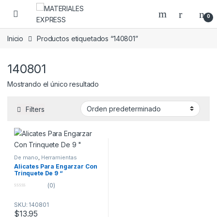
Skip to navigation
Skip to content
0
Inicio
Productos etiquetados “140801”
140801
Mostrando el único resultado
Filters
De mano
,
Herramientas
Alicates Para Engarzar Con
Trinquete De 9 “
(0)
0
o
SKU: 140801
u
t
$
13.95
o