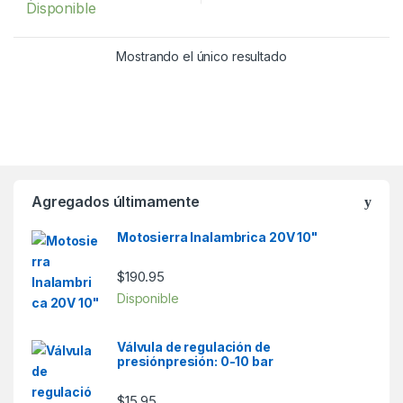
Disponible
f
5
Mostrando el único resultado
Agregados últimamente
Motosierra Inalambrica 20V 10"
$
190.95
Disponible
Válvula de regulación de
presiónpresión: 0-10 bar
$
15.95