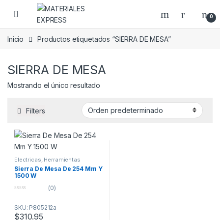
Skip to navigation
Skip to content
0
Inicio
Productos etiquetados “SIERRA DE MESA”
SIERRA DE MESA
Mostrando el único resultado
Filters
Electricas
,
Herramientas
Sierra De Mesa De 254 Mm Y
1500 W
(0)
0
o
SKU: P805212a
u
t
$
310.95
o