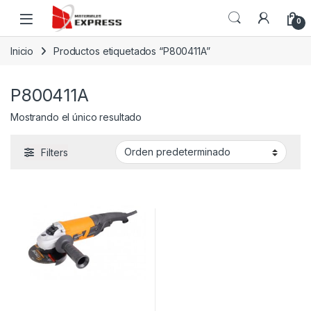
Skip to navigation
Skip to content
0
Inicio
Productos etiquetados “P800411A”
P800411A
Mostrando el único resultado
Filters