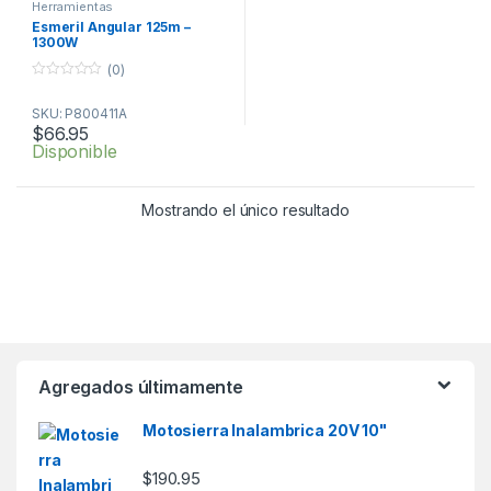
Herramientas
Esmeril Angular 125m –
1300W
(0)
0
o
SKU: P800411A
u
t
$
66.95
o
Disponible
f
5
Mostrando el único resultado
Agregados últimamente
Motosierra Inalambrica 20V 10"
$
190.95