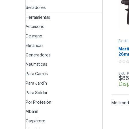
Selladores
Herramientas
Accesorio
De mano
Electr
Electricas
Marti
26m
Generadores
Neumaticas
0
o
SKU: 
Para Carros
u
$
86
t
o
Dis
Para Jardín
f
5
Para Soldar
Por Profesión
Mostrando
Albañil
Carpintero