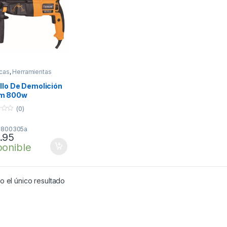
icas
,
Herramientas
llo De Demolición
m 800w
(0)
P800305a
.95
ponible
 el único resultado