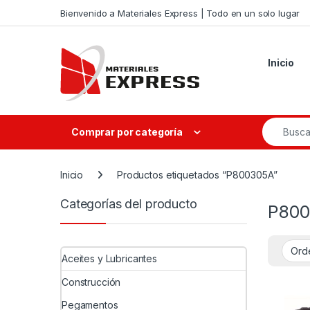
Skip to navigation
Skip to content
Bienvenido a Materiales Express | Todo en un solo lugar
Inicio
Search fo
Comprar por categoría
Inicio
Productos etiquetados “P800305A”
Categorías del producto
P800
Aceites y Lubricantes
Construcción
Pegamentos