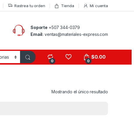
Rastrea tu orden
Tienda
Mi cuenta
Soporte
+507 344-0379
Email:
ventas@materiales-express.com
$
0.00
0
0
Mostrando el único resultado