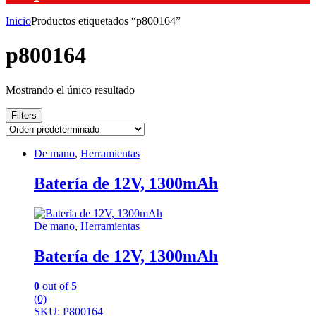
Inicio
Productos etiquetados “p800164”
p800164
Mostrando el único resultado
Filters
De mano
,
Herramientas
Batería de 12V, 1300mAh
De mano
,
Herramientas
Batería de 12V, 1300mAh
0
out of 5
(0)
SKU: P800164