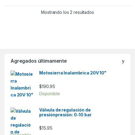
5
5
Mostrando los 2 resultados
Agregados últimamente
Motosierra Inalambrica 20V 10"
$
190.95
Disponible
Válvula de regulación de
presiónpresión: 0-10 bar
$
15.95