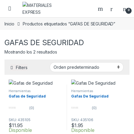
Skip to navigation
Skip to content
0
Inicio
Productos etiquetados “GAFAS DE SEGURIDAD”
GAFAS DE SEGURIDAD
Mostrando los 2 resultados
Filters
Herramientas
Herramientas
Gafas de Seguridad
Gafas De Seguridad
(0)
(0)
0
0
o
o
SKU: 435105
SKU: 435106
u
u
t
t
$
11.95
$
1.95
o
o
Disponible
Disponible
f
f