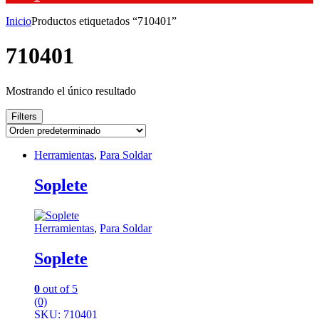
Inicio
Productos etiquetados “710401”
710401
Mostrando el único resultado
Filters
Herramientas
,
Para Soldar
Soplete
Herramientas
,
Para Soldar
Soplete
0
out of 5
(0)
SKU: 710401