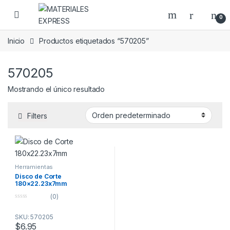
Skip to navigation
Skip to content
0
Inicio
Productos etiquetados “570205”
570205
Mostrando el único resultado
Filters
Herramientas
Disco de Corte
180×22.23x7mm
(0)
0
o
SKU: 570205
u
t
$
6.95
o