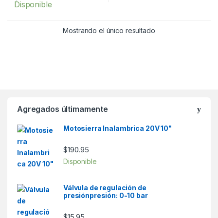
Disponible
f
5
Mostrando el único resultado
Agregados últimamente
Motosierra Inalambrica 20V 10"
$
190.95
Disponible
Válvula de regulación de
presiónpresión: 0-10 bar
$
15.95