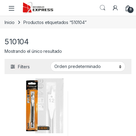
Skip to navigation
Skip to content
0
Inicio
Productos etiquetados “510104”
510104
Mostrando el único resultado
Filters