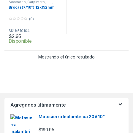
Accesorio
,
Carpintero
,
Herramientas
,
Por Profesión
Brocas(7/16″) 12x152mm
(0)
0
o
SKU: 510104
u
t
$
2.95
o
Disponible
f
5
Mostrando el único resultado
Agregados últimamente
Motosierra Inalambrica 20V 10"
$
190.95