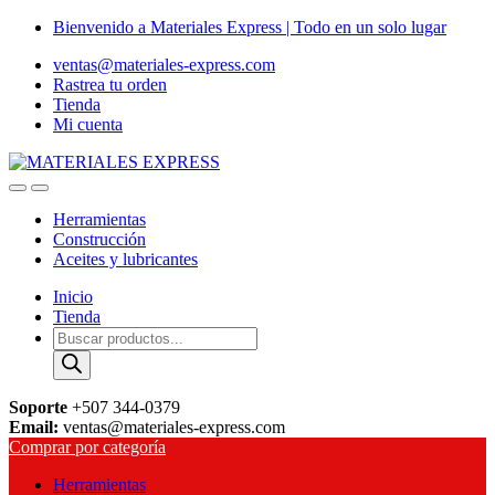
Skip
Skip
Bienvenido a Materiales Express | Todo en un solo lugar
to
to
ventas@materiales-express.com
navigation
content
Rastrea tu orden
Tienda
Mi cuenta
Herramientas
Construcción
Aceites y lubricantes
Inicio
Tienda
Búsqueda
de
productos
Soporte
+507 344-0379
Email:
ventas@materiales-express.com
Comprar por categoría
Herramientas