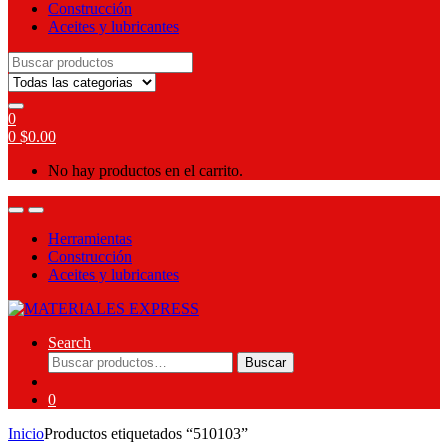
Construcción
Aceites y lubricantes
Search
for:
0
0
$
0.00
No hay productos en el carrito.
Herramientas
Construcción
Aceites y lubricantes
Search
Buscar
Buscar
por:
0
Inicio
Productos etiquetados “510103”