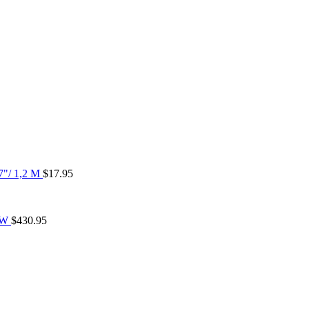
7"/ 1,2 M
$
17.95
0W
$
430.95