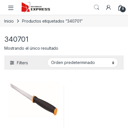
Skip to navigation
Skip to content
0
Inicio
Productos etiquetados “340701”
340701
Mostrando el único resultado
Filters