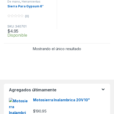
De mano
,
Herramientas
Sierra Para Gypsum 6″
(0)
0
o
SKU: 340701
u
t
$
4.95
o
Disponible
f
5
Mostrando el único resultado
Agregados últimamente
Motosierra Inalambrica 20V 10"
$
190.95