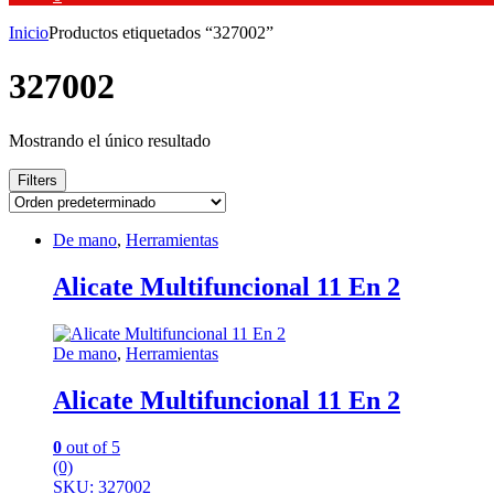
Inicio
Productos etiquetados “327002”
327002
Mostrando el único resultado
Filters
De mano
,
Herramientas
Alicate Multifuncional 11 En 2
De mano
,
Herramientas
Alicate Multifuncional 11 En 2
0
out of 5
(0)
SKU: 327002