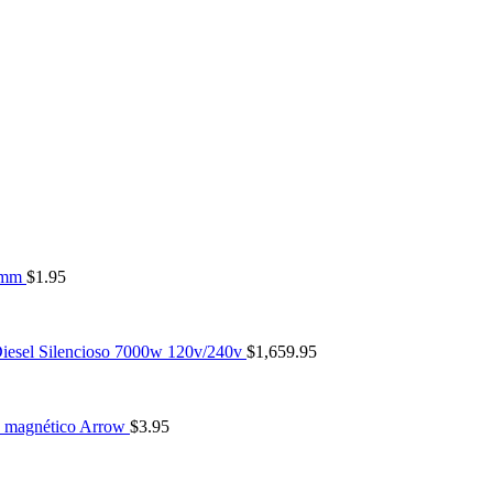
0mm
$
1.95
iesel Silencioso 7000w 120v/240v
$
1,659.95
a magnético Arrow
$
3.95