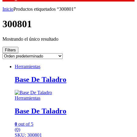
Inicio
Productos etiquetados “300801”
300801
Mostrando el único resultado
Filters
Herramientas
Base De Taladro
Herramientas
Base De Taladro
0
out of 5
(0)
SKU: 300801