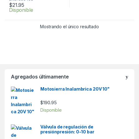
t
$
21.95
o
Disponible
f
5
Mostrando el único resultado
Agregados últimamente
Motosierra Inalambrica 20V 10"
$
190.95
Disponible
Válvula de regulación de
presiónpresión: 0-10 bar