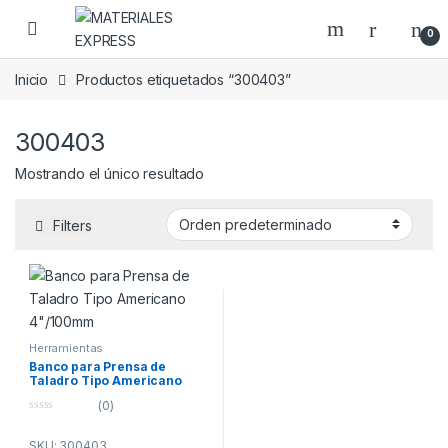
Skip to navigation
Skip to content
0
Inicio
Productos etiquetados “300403”
300403
Mostrando el único resultado
Filters
Herramientas
Banco para Prensa de
Taladro Tipo Americano
4″/100mm
(0)
0
o
SKU: 300403
u