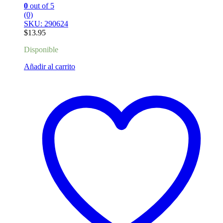
0
out of 5
(0)
SKU: 290624
$
13.95
Disponible
Añadir al carrito