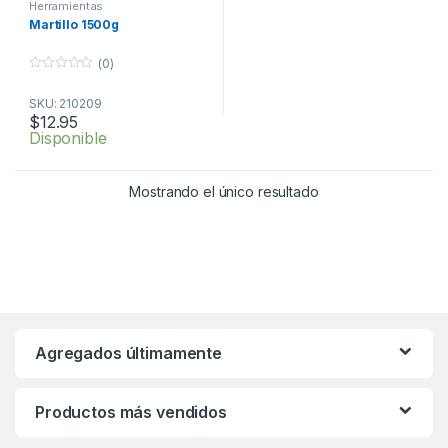
Herramientas
Martillo 1500g
(0)
0
o
SKU: 210209
u
t
$
12.95
o
Disponible
f
5
Mostrando el único resultado
Agregados últimamente
Productos más vendidos