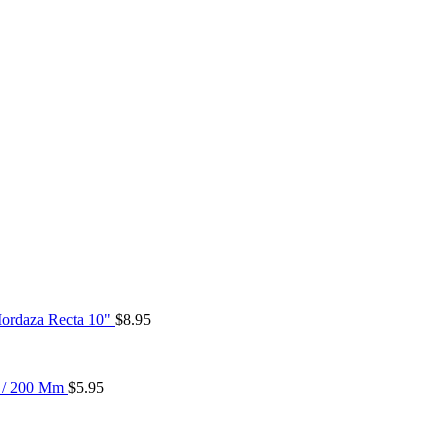
Mordaza Recta 10"
$
8.95
' / 200 Mm
$
5.95