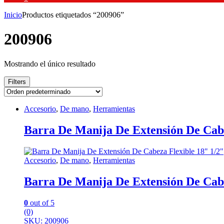
Inicio
Productos etiquetados “200906”
200906
Mostrando el único resultado
Filters
Accesorio
,
De mano
,
Herramientas
Barra De Manija De Extensión De Cabe
Accesorio
,
De mano
,
Herramientas
Barra De Manija De Extensión De Cabe
0
out of 5
(0)
SKU: 200906