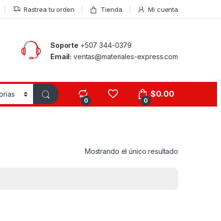
Rastrea tu orden
Tienda
Mi cuenta
Soporte
+507 344-0379
Email:
ventas@materiales-express.com
$
0.00
0
0
Mostrando el único resultado