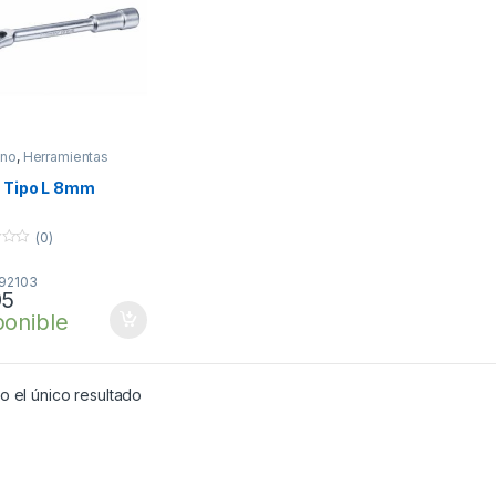
ano
,
Herramientas
e Tipo L 8mm
(0)
192103
95
ponible
 el único resultado