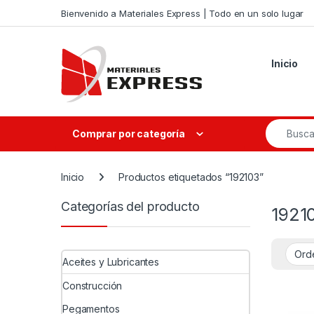
Skip to navigation
Skip to content
Bienvenido a Materiales Express | Todo en un solo lugar
Inicio
Search fo
Comprar por categoría
Inicio
Productos etiquetados “192103”
Categorías del producto
1921
Aceites y Lubricantes
Construcción
Pegamentos