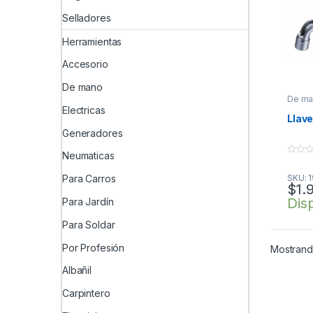
Selladores
Herramientas
Accesorio
De mano
De m
Electricas
Llav
Generadores
Neumaticas
0
o
SKU: 
Para Carros
u
$
1.
t
o
Dis
Para Jardín
f
5
Para Soldar
Por Profesión
Mostrando
Albañil
Carpintero