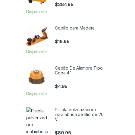
$
384.95
Disponible
Cepillo para Madera
$
16.95
Disponible
Cepillo De Alambre Tipo
Copa 4"
$
4.95
Disponible
Pistola pulverizadora
inalámbrica de litio de 20
V
$
80.95