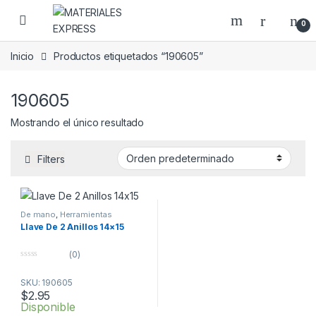
Skip to navigation
Skip to content
0
Inicio
Productos etiquetados “190605”
190605
Mostrando el único resultado
Filters
De mano
,
Herramientas
Llave De 2 Anillos 14×15
(0)
0
o
SKU: 190605
u
t
$
2.95
o
Disponible
f