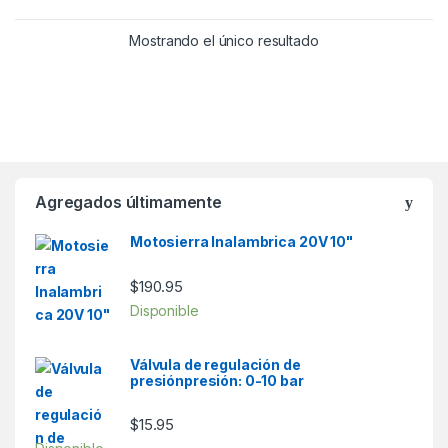
5
Mostrando el único resultado
Agregados últimamente
Motosierra Inalambrica 20V 10"
$
190.95
Disponible
Válvula de regulación de
presiónpresión: 0-10 bar
$
15.95