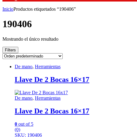
Inicio
Productos etiquetados “190406”
190406
Mostrando el único resultado
Filters
De mano
,
Herramientas
Llave De 2 Bocas 16×17
De mano
,
Herramientas
Llave De 2 Bocas 16×17
0
out of 5
(0)
SKU: 190406