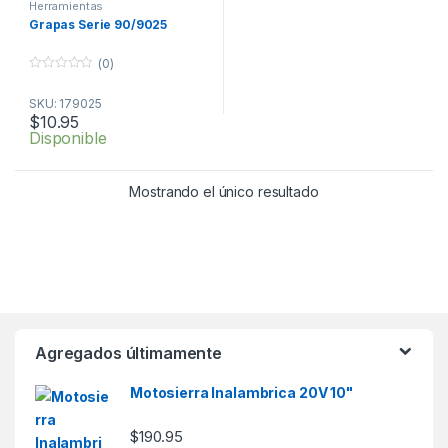
Herramientas
Grapas Serie 90/9025
(0)
0
o
SKU: 179025
u
t
$
10.95
o
Disponible
f
5
Mostrando el único resultado
Agregados últimamente
Motosierra Inalambrica 20V 10"
$
190.95