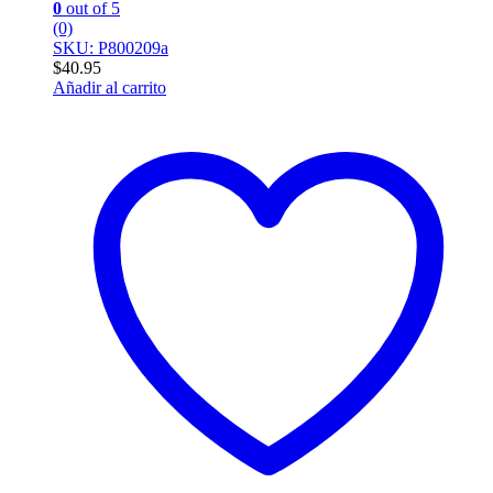
0
out of 5
(0)
SKU: P800209a
$
40.95
Añadir al carrito