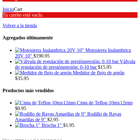
Inicio
Cart
Tu carrito está vacío.
Volver a la tienda
Agregados últimamente
Motosierra Inalambrica
20V 10"
$
190.95
Válvula
de regulación de presiónpresión: 0-10 bar
$
15.95
Medidor de flujo de argón
$
35.95
Productos más vendidos
Cinta de Teflon 10mx12mm
$
0.95
Rodillo de Rayas
Amarillas de 9"
$
2.95
Brocha 1"
$
1.95