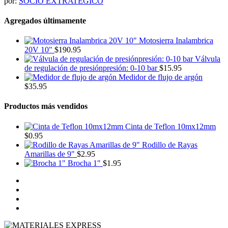
por:
SOCIO EXTRATEGICO
Agregados últimamente
Motosierra Inalambrica
20V 10"
$
190.95
Válvula
de regulación de presiónpresión: 0-10 bar
$
15.95
Medidor de flujo de argón
$
35.95
Productos más vendidos
Cinta de Teflon 10mx12mm
$
0.95
Rodillo de Rayas
Amarillas de 9"
$
2.95
Brocha 1"
$
1.95