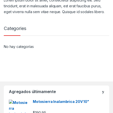
Lorem ipsum dolor sit amet, consectetur adipiscing elit. Sed
tincidunt, erat in malesuada aliquam, est erat faucibus purus,
eget viverra nulla sem vitae neque. Quisque id sodales libero.
Categories
No hay categorías
Agregados últimamente
Motosierra Inalambrica 20V 10"
$
190.95